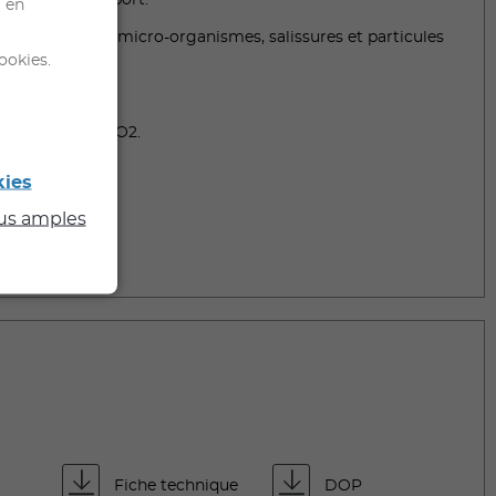
défauts du support.
l en
 résistance aux micro-organismes, salissures et particules
 l'atmosphère.
ookies.
es.
r d’eau et au CO2.
kies
lus amples
Fiche technique
DOP