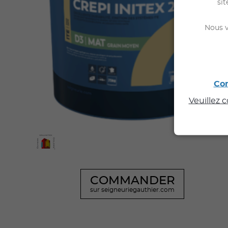
sit
Nous v
Con
Veuillez 
COMMANDER
sur seigneuriegauthier.com