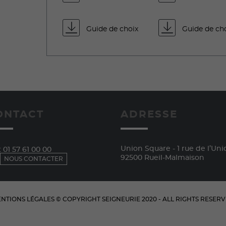
Guide de choix
Guide de ch
ONTACT
ADRESSE
Union Square - 1 rue de l’Uni
:
01 57 61 00 00
92500 Rueil-Malmaison
NOUS CONTACTER
NTIONS LÉGALES
© COPYRIGHT
SEIGNEURIE
2020 - ALL RIGHTS RESER