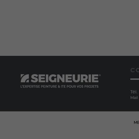
C
Tél. 
Mail
ME