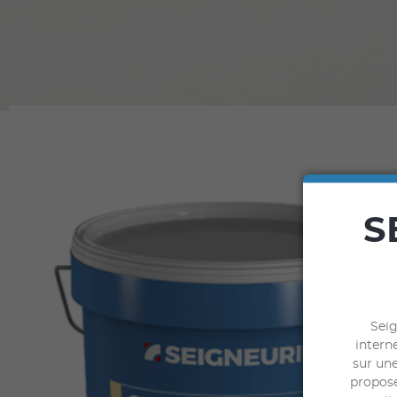
S
Seig
interne
sur une
propose