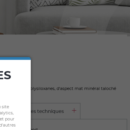
ES
acryliques et polysiloxanes, d'aspect mat minéral taloché
 site
aractéristiques techniques
alytics,
 et pour
d’autres