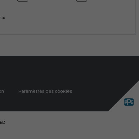
oix
on
Paramètres des cookies
VED