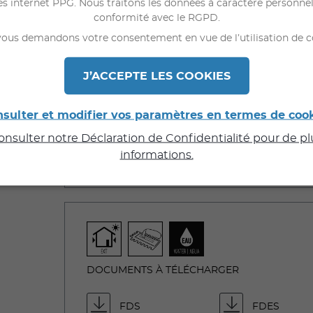
Haut pouvoir garnissant pour masquer les 
es internet PPG. Nous traitons les données à caractère personne
conformité avec le RGPD.
Forte résistance à l'encrassement et bonne
ou micro-particules solides présentes dans
ous demandons votre consentement en vue de l’utilisation de c
Protection du support contre les intempéri
J’ACCEPTE LES COOKIES
Bonne perméabilité (perméance) à la vapeu
sulter et modifier vos paramètres en termes de coo
consulter notre Déclaration de Confidentialité pour de p
informations.
DOCUMENTS À TÉLÉCHARGER
FDS
FDES