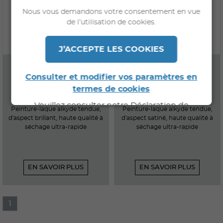
Nous vous demandons votre consentement en vue
de l’utilisation de cookies.
J’ACCEPTE LES COOKIES
PANTOR
SOYDOR RAPID
Consulter et modifier vos paramètres en
termes de cookies
Veuillez consulter notre Déclaration de
Peinture-laque alkyde tendue,
Peinture-laque alkyde tendue,
Confidentialité pour de plus amples
d'aspect brillant, haute qualité à
d'aspect satiné, haute qualité à
séchage ultra-rapide
séchage ultra-rapide
informations.
EN SAVOIR PLUS
EN SAVOIR PLUS
1