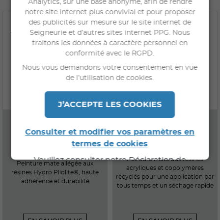
Analytics, sur une base anonyme, afin de rendre
notre site internet plus convivial et pour proposer
des publicités sur mesure sur le site internet de
Seigneurie et d’autres sites internet PPG. Nous
traitons les données à caractère personnel en
conformité avec le RGPD.
Nous vous demandons votre consentement en vue
de l’utilisation de cookies.
J’ACCEPTE LES COOKIES
PANCRYTEX D2 AÉRO
PANCRYTEX TT
Consulter et modifier vos paramètres en
termes de cookies
Veuillez consulter notre Déclaration de
Peinture mate aux résines
Peinture mate allégée aux
acryliques et copolymères
Confidentialité pour de plus amples
résines Hydro Pliolite®, haute
recyclés pour une application par
adhérence et durabilité
informations.
tous temps et un séchage rapide