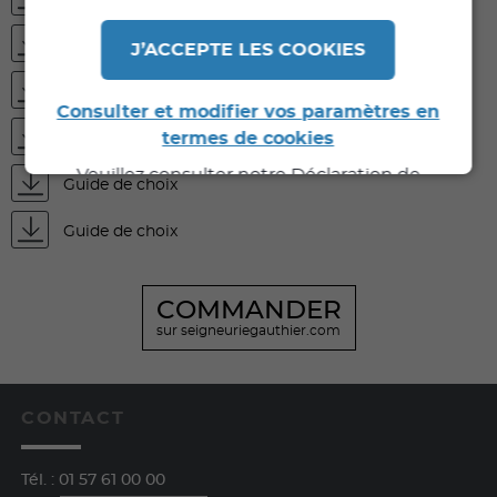
FDES
J’ACCEPTE LES COOKIES
Fiche technique
Consulter et modifier vos paramètres en
termes de cookies
DOP
Veuillez consulter notre Déclaration de
Guide de choix
Confidentialité pour de plus amples
informations.
Guide de choix
COMMANDER
sur seigneuriegauthier.com
CONTACT
Tél. :
01 57 61 00 00