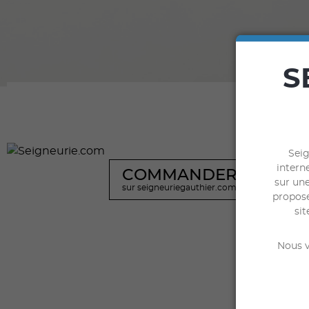
S
Seig
interne
COMMANDER
sur une
sur seigneuriegauthier.com
propose
sit
Nous v