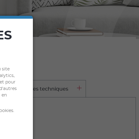
ES
 site
alytics,
 et pour
d’autres
aractéristiques techniques
l en
ookies.