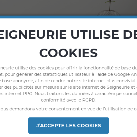
EIGNEURIE UTILISE D
COOKIES
neurie utilise des cookies pour offrir la fonctionnalité de base du
t, pour générer des statistiques utilisateur à l’aide de Google An
 base anonyme, afin de rendre notre site internet plus convivial
r des publicités sur mesure sur le site internet de Seigneurie et 
Bénéfices
Destination
C
es internet PPG. Nous traitons les données à caractère personne
conformité avec le RGPD.
ous demandons votre consentement en vue de l’utilisation de c
J’ACCEPTE LES COOKIES