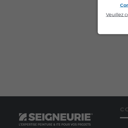
Con
Veuillez 
C