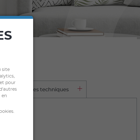
ES
 site
alytics,
 et pour
d’autres
aractéristiques techniques
l en
ookies.