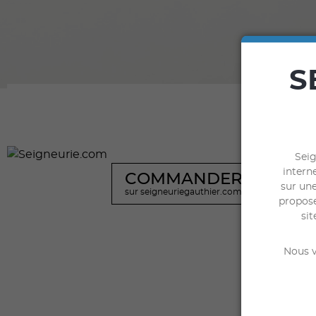
S
Seig
interne
COMMANDER
sur une
sur seigneuriegauthier.com
propose
sit
Nous v