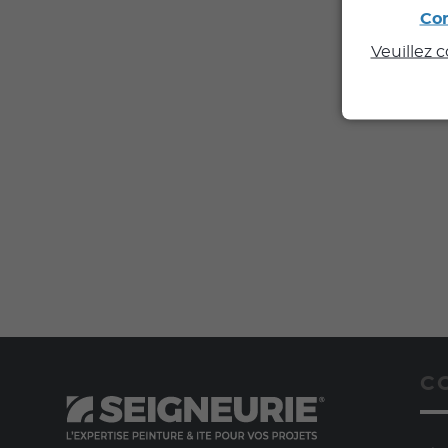
Con
Veuillez 
C