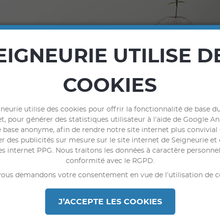
EIGNEURIE UTILISE D
COOKIES
neurie utilise des cookies pour offrir la fonctionnalité de base du
t, pour générer des statistiques utilisateur à l’aide de Google An
 base anonyme, afin de rendre notre site internet plus convivial
r des publicités sur mesure sur le site internet de Seigneurie et 
Bénéfices
Destination
C
es internet PPG. Nous traitons les données à caractère personne
conformité avec le RGPD.
ous demandons votre consentement en vue de l’utilisation de c
J’ACCEPTE LES COOKIES