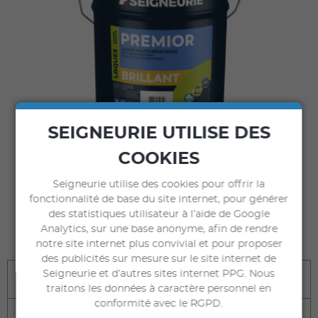
SEIGNEURIE UTILISE DES
COOKIES
Seigneurie utilise des cookies pour offrir la
fonctionnalité de base du site internet, pour générer
des statistiques utilisateur à l’aide de Google
COMMANDER
Analytics, sur une base anonyme, afin de rendre
sur seigneuriegauthier.com
notre site internet plus convivial et pour proposer
des publicités sur mesure sur le site internet de
Seigneurie et d’autres sites internet PPG. Nous
Bénéfices
traitons les données à caractère personnel en
conformité avec le RGPD.
Destination