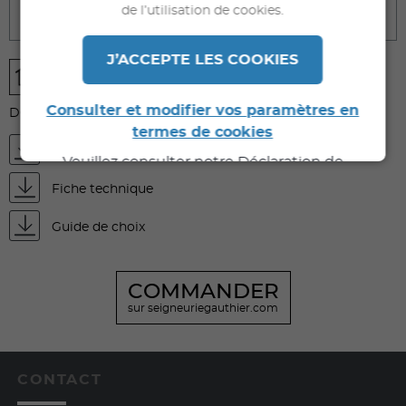
de l’utilisation de cookies.
Caractéristiques techniques
J’ACCEPTE LES COOKIES
Consulter et modifier vos paramètres en
DOCUMENTS À TÉLÉCHARGER
termes de cookies
FDS
Veuillez consulter notre Déclaration de
Confidentialité pour de plus amples
Fiche technique
informations.
Guide de choix
COMMANDER
sur seigneuriegauthier.com
CONTACT