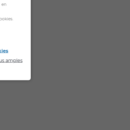
l en
ookies.
kies
lus amples