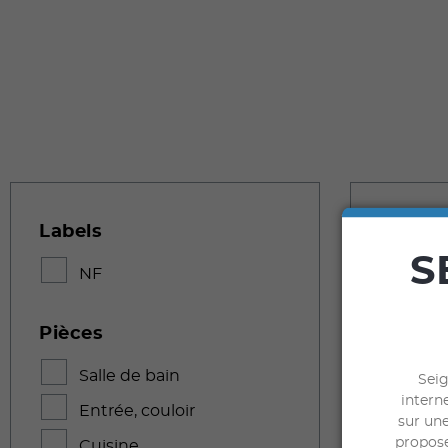
Labels
1
PRODU
S
NF
Pièces
Salle de bain
Seig
interne
Entrée, couloir
sur une
propose
Cuisine