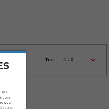
Trier
A à Z
ES
 site
alytics,
 et pour
d’autres