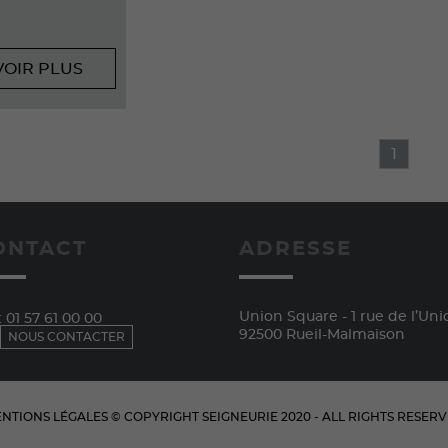
VOIR PLUS
1
ONTACT
ADRESSE
Union Square - 1 rue de l’Uni
:
01 57 61 00 00
92500 Rueil-Malmaison
NOUS CONTACTER
NTIONS LÉGALES
© COPYRIGHT
SEIGNEURIE
2020 - ALL RIGHTS RESER