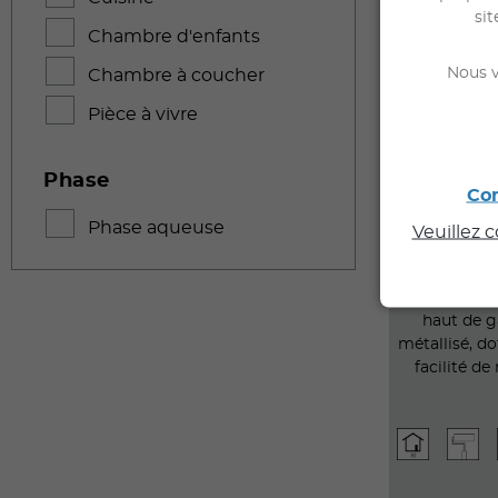
sit
Chambre d'enfants
Nous v
Chambre à coucher
Pièce à vivre
Phase
Con
MÉT
Phase aqueuse
Veuillez 
Peinture déc
haut de g
métallisé, d
facilité d