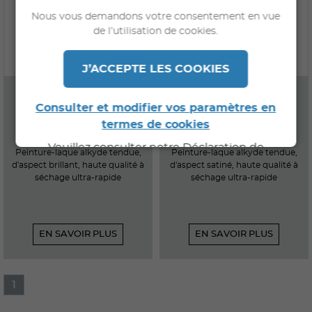
Nous vous demandons votre consentement en vue
de l’utilisation de cookies.
J’ACCEPTE LES COOKIES
PANTOR
SOYDOR RAPID
Consulter et modifier vos paramètres en
termes de cookies
Veuillez consulter notre Déclaration de
Peinture-laque alkyde tendue,
Peinture-laque alkyde tendue,
Confidentialité pour de plus amples
d'aspect brillant, haute qualité à
d'aspect satiné, haute qualité à
séchage ultra-rapide
séchage ultra-rapide
informations.
EN SAVOIR PLUS
EN SAVOIR PLUS
1